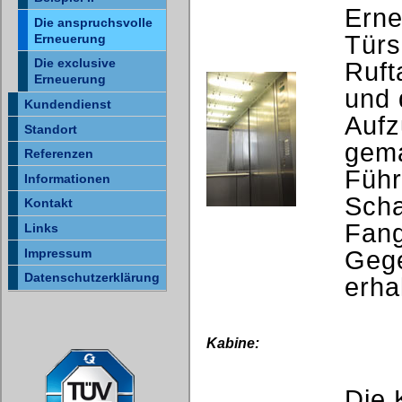
Erne
Die anspruchsvolle
Türs
Erneuerung
Die exclusive
Ruft
Erneuerung
und 
Kundendienst
Aufz
Standort
gema
Referenzen
Führ
Informationen
Scha
Kontakt
Fan
Links
Impressum
Gege
Datenschutzerklärung
erha
Kabine:
Die 