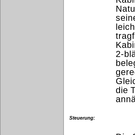
Natu
sein
leic
tragf
Kabi
2-bl
bele
gere
Glei
die 
annä
Steuerung: