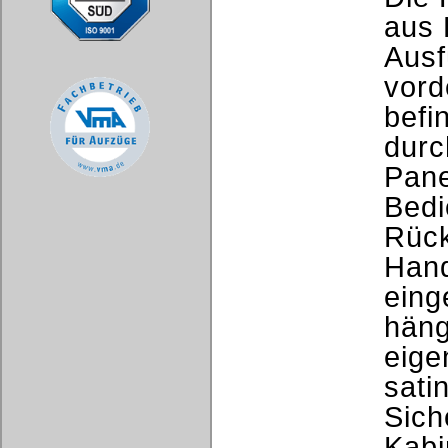
aus 
Ausf
vord
befi
durc
Pane
Bedi
Rück
Hand
eing
häng
eige
sati
Sich
Kabi