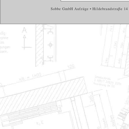
Sobbe GmbH Aufzüge • Hildebrandstraβe 14 •