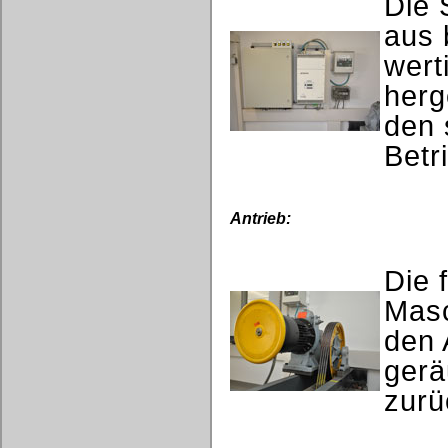
Die 
aus 
wert
herg
den 
Betr
Antrieb:
Die 
Masc
den 
gerä
zurü